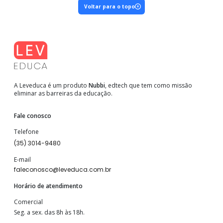
Voltar para o topo
A Leveduca é um produto
Nubbi
, edtech que tem como missão
eliminar as barreiras da educação.
Fale conosco
Telefone
(35) 3014-9480
E-mail
faleconosco@leveduca.com.br
Horário de atendimento
Comercial
Seg. a sex. das 8h às 18h.