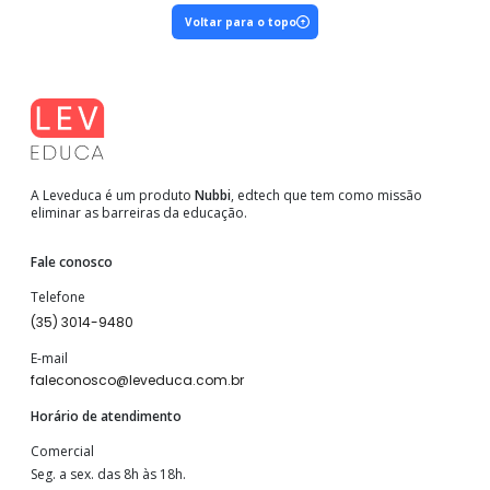
Voltar para o topo
A Leveduca é um produto
Nubbi
, edtech que tem como missão
eliminar as barreiras da educação.
Fale conosco
Telefone
(35) 3014-9480
E-mail
faleconosco@leveduca.com.br
Horário de atendimento
Comercial
Seg. a sex. das 8h às 18h.