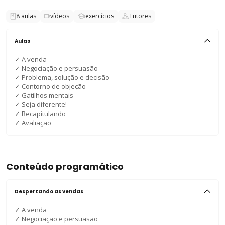
8
aulas
vídeos
exercícios
Tutores
Aulas
✓
A venda
✓
Negociação e persuasão
✓
Problema, solução e decisão
✓
Contorno de objeção
✓
Gatilhos mentais
✓
Seja diferente!
✓
Recapitulando
✓
Avaliação
Conteúdo programático
Despertando as vendas
✓
A venda
✓
Negociação e persuasão