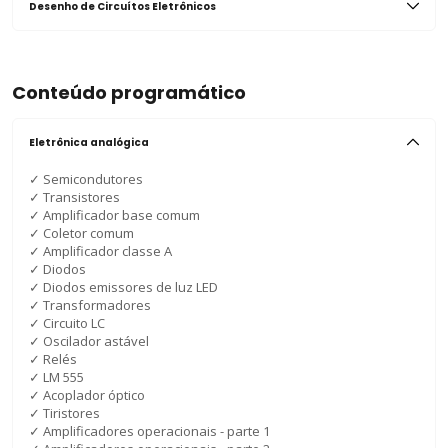
Desenho de Circuítos Eletrônicos
Conteúdo programático
Eletrônica analógica
✓
Semicondutores
✓
Transistores
✓
Amplificador base comum
✓
Coletor comum
✓
Amplificador classe A
✓
Diodos
✓
Diodos emissores de luz LED
✓
Transformadores
✓
Circuito LC
✓
Oscilador astável
✓
Relés
✓
LM 555
✓
Acoplador óptico
✓
Tiristores
✓
Amplificadores operacionais - parte 1