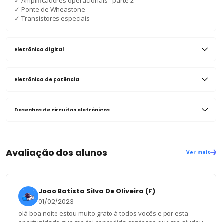
✓
Amplificadores operacionais - parte 2
✓
Ponte de Wheastone
✓
Transistores especiais
Eletrônica digital
Eletrônica de potência
Desenhos de circuitos eletrônicos
Avaliação dos alunos
Ver mais
Joao Batista Silva De Oliveira (F)
01/02/2023
olá boa noite estou muito grato à todos vocês e por esta
oportunidade que me foi concedida confesso que me ajudou