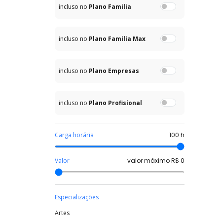
incluso no
Plano Familia
incluso no
Plano Familia Max
incluso no
Plano Empresas
incluso no
Plano Profisional
Carga horária
100
h
Valor
valor máximo R$
0
Especializações
Artes